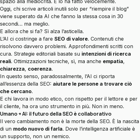
spazio alla mediocrità. E lo ha fatto velocemente.
Oggi, chi scrive articoli inutili solo per “riempire il blog”
viene superato da AI che fanno la stessa cosa in 30
secondi… ma meglio.
E allora che si fa? Sì alza l’asticella.
L’AI ci costringe a fare
SEO di valore
. Contenuti che
risolvono davvero problemi. Approfondimenti scritti con
cura. Strategie editoriali basate su
intenzioni di ricerca
reali
. Ottimizzazioni tecniche, sì, ma anche
empatia
,
chiarezza
,
coerenza
.
In questo senso, paradossalmente, l’AI ci riporta
all’essenza della SEO:
aiutare le persone a trovare ciò
che cercano
.
E chi lavora in modo etico, con rispetto per il lettore e per
il cliente, ha ora uno strumento in più. Non in meno.
Umano + AI: il futuro della SEO è collaborativo
Il vero cambiamento non è la morte della SEO. È la nascita
di un
modo nuovo di farla
. Dove l’intelligenza artificiale è
un supporto, non un nemico.