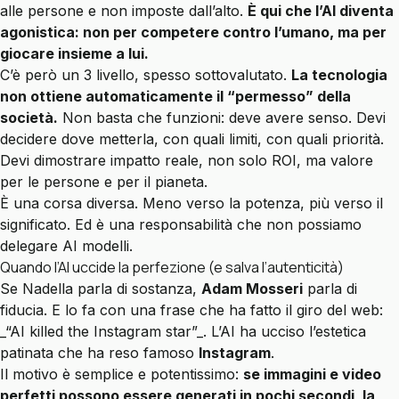
alle persone e non imposte dall’alto.
È qui che l’AI diventa
agonistica: non per competere contro l’umano, ma per
giocare insieme a lui.
C’è però un 3 livello, spesso sottovalutato.
La tecnologia
non ottiene automaticamente il “permesso” della
società.
Non basta che funzioni: deve avere senso. Devi
decidere dove metterla, con quali limiti, con quali priorità.
Devi dimostrare impatto reale, non solo ROI, ma valore
per le persone e per il pianeta.
È una corsa diversa. Meno verso la potenza, più verso il
significato. Ed è una responsabilità che non possiamo
delegare AI modelli.
Quando l’AI uccide la perfezione (e salva l’autenticità)
Se Nadella parla di sostanza,
Adam Mosseri
parla di
fiducia. E lo fa con una frase che ha fatto il giro del web:
_“AI killed the Instagram star”_. L’AI ha ucciso l’estetica
patinata che ha reso famoso
Instagram
.
Il motivo è semplice e potentissimo:
se immagini e video
perfetti possono essere generati in pochi secondi, la