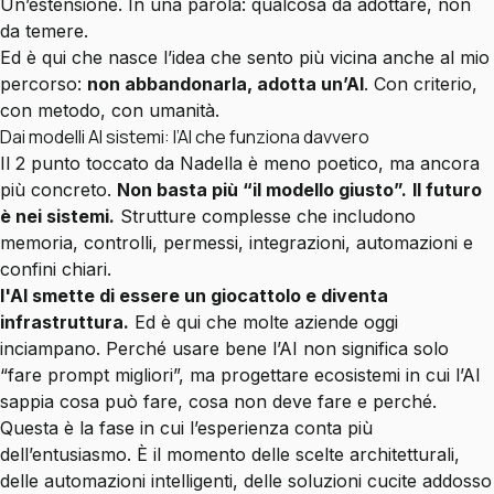
Un’estensione. In una parola: qualcosa da adottare, non
da temere.
Ed è qui che nasce l’idea che sento più vicina anche al mio
percorso:
non abbandonarla, adotta un’AI
. Con criterio,
con metodo, con umanità.
Dai modelli AI sistemi: l’AI che funziona davvero
Il 2 punto toccato da Nadella è meno poetico, ma ancora
più concreto.
Non basta più “il modello giusto”.
Il futuro
è nei sistemi.
Strutture complesse che includono
memoria, controlli, permessi, integrazioni, automazioni e
confini chiari.
l'AI smette di essere un giocattolo e diventa
infrastruttura.
Ed è qui che molte aziende oggi
inciampano. Perché usare bene l’AI non significa solo
“fare prompt migliori”, ma progettare ecosistemi in cui l’AI
sappia cosa può fare, cosa non deve fare e perché.
Questa è la fase in cui l’esperienza conta più
dell’entusiasmo. È il momento delle scelte architetturali,
delle automazioni intelligenti, delle soluzioni cucite addosso