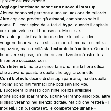
Il prezzo dell’innovazione
Oggi ogni settimana nasce una nuova AI startup.
Alcune hanno sei persone e una valutazione da miliardo.
Altre copiano prodotti già esistenti, cambiando solo il
nome. È il caos tipico delle fasi di
hype
, quando il capitale
corre più veloce del buonsenso. Ma serve.
Durante queste fasi, le buone idee e le cattive idee
vengono finanziate allo stesso modo. Il mercato sembra
impazzire, ma in realtà sta
testando la frontiera
. Quando
la polvere si posa, ciò che rimane diventa infrastruttura.
È sempre successo così.
Con Internet:
molte aziende fallirono, ma la fibra ottica
che avevano posato è quella che oggi ci connette.
Con il biotech:
decine di startup sparirono, ma da quella
“bolla” sono nati farmaci che oggi salvano vite.
E succederà lo stesso con l’intelligenza artificiale.
Molte società spariranno, alcune verranno assorbite, altre
si dissolveranno nel silenzio digitale. Ma ciò che resterà – i
modelli
, i
chip
, i
dataset
, le
competenze umane
–