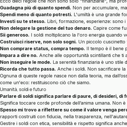
Ecco dieci regole che non sono solo "finanziarie", ma profon
Guadagna più di quanto spendi.
Non per accumulare, ma pe
Spendi meno di quanto potresti.
L'umiltà è una grande fo
Investi su te stesso.
Libri, formazione, esperienze: sono i 
Non delegare la gestione del tuo denaro.
Capire come fun
Sii generoso.
I soldi moltiplicano la l'oro energia quando 
Costruisci riserve, non solo sogni.
Un piccolo cuscinetto ti
Non comprare status, compra tempo.
Il tempo è il bene 
Impara a dire no.
Anche alle opportunità scintillanti che ti 
Non inseguire le mode.
La serenità finanziaria è uno stile d
Ricorda che tutto passa.
Anche i soldi. Non sacrificare la
Ognuna di queste regole nasce non dalla teoria, ma dall’osse
come un'eco: restituiscono ciò che siamo.
Umanità, soldi e futuro
Parlare di soldi significa parlare di paure, di desideri, di 
Significa toccare corde profonde dell’anima umana. Non è so
Spesso mi trovo a riflettere su come il valore venga pe
rapporti costruiti con fiducia, nella trasparenza, nell'aiutare
Gestire i soldi con etica, sensibilità e rispetto significa 