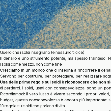
Quello che i soldi insegnano (e nessuno ti dice)
Il denaro è uno strumento potente, ma spesso frainteso. Non
I soldi come mezzo, non come fine
Cresciamo in un mondo che ci insegna a rincorrere il denaro
Servono per costruire, per proteggere, per realizzare sog
Una delle prime regole sui soldi è riconoscere che non 
di perderci. I soldi, usati con consapevolezza, sono un pon
Ricordiamoci: il vero lusso è vivere secondo i propri valori,
budget, questa consapevolezza è ancora più importante: s
10 regole sui soldi che parlano di vita