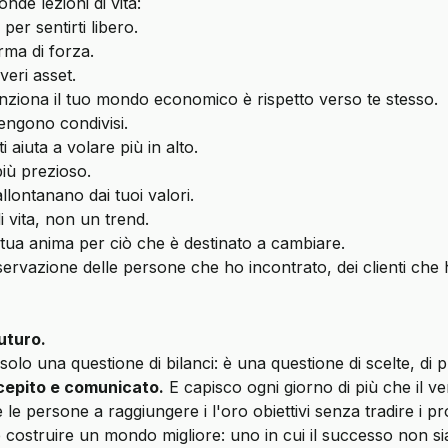
de lezioni di vita:
r sentirti libero.
rma di forza.
veri asset.
ziona il tuo mondo economico è rispetto verso te stesso.
vengono condivisi.
 aiuta a volare più in alto.
più prezioso.
allontanano dai tuoi valori.
i vita, non un trend.
 tua anima per ciò che è destinato a cambiare.
rvazione delle persone che ho incontrato, dei clienti che ho 
futuro.
lo una questione di bilanci: è una questione di scelte, di p
rcepito e comunicato.
E capisco ogni giorno di più che il v
 le persone a raggiungere i l'oro obiettivi senza tradire i pro
anche costruire un mondo migliore: uno in cui il successo non