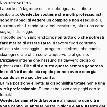
Non tutto va fatto
La parte più tagliente dell'articolo riguarda il rifiuto
deliberato.
Goedecke sostiene che molti professionisti
sono incapaci di vedere un compito e non eseguirlo.
È
un tratto che li rende bravi nel mestiere e, oltre una certa
soglia, li distrugge.
Tradotto per un imprenditore:
non tutto ciò che potresti
fare merita di essere fatto.
Il favore fuori contratto
chiesto via messaggio. Il progetto del cliente
che cambia
idea ogni ora e che riscrivi cinque volte al giorno.
L'iniziativa interna che nessuno ha davvero deciso di
prioritizzare.
Dire di sì a tutto questo sembra generoso.
In realtà è
il modo
più rapido per non avere energia
quando arriva ciò che conta.
La mia posizione è netta:
la disponibilità totale non è una
virtù professionale.
È una debolezza che paghi con la
lucidità.
Goedecke ammette di lavorare al massimo due o tre
volte l'anno, quando la posta in gioco è alta. Il resto del