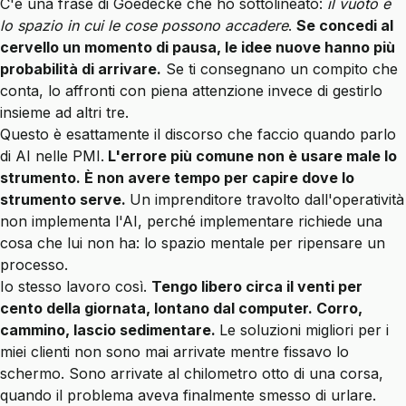
C'è una frase di Goedecke che ho sottolineato:
il vuoto è
lo spazio in cui le cose possono accadere
.
Se concedi al
cervello un momento di pausa, le idee nuove hanno più
probabilità di arrivare.
Se ti consegnano un compito che
conta, lo affronti con piena attenzione invece di gestirlo
insieme ad altri tre.
Questo è esattamente il discorso che faccio quando parlo
di AI nelle PMI.
L'errore più comune non è usare male lo
strumento. È non avere tempo per capire dove lo
strumento serve.
Un imprenditore travolto dall'operatività
non implementa l'AI, perché implementare richiede una
cosa che lui non ha: lo spazio mentale per ripensare un
processo.
Io stesso lavoro così.
Tengo libero circa il venti per
cento della giornata, lontano dal computer. Corro,
cammino, lascio sedimentare.
Le soluzioni migliori per i
miei clienti non sono mai arrivate mentre fissavo lo
schermo. Sono arrivate al chilometro otto di una corsa,
quando il problema aveva finalmente smesso di urlare.