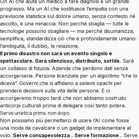
Un AI che aiuta un medico a fare diagnosi è un grande
progresso. Ma un AI che sostituisce l’empatia con una
previsione statistica sul dolore umano, senza contesto né
ascolto, è una minaccia. Non perché sbaglia — tutte le
tecnologie possono sbagliare — ma perché disumanizza,
semplifica, standardizza ciò che è profondamente umano:
l’ambiguità, il dubbio, la relazione.
Il primo disastro non sarà un evento singolo e
spettacolare. Sarà silenzioso, distribuito, sottile.
Sarà
un collasso di fiducia. Aziende che perdono dati senza
accorgersene. Persone licenziate per un algoritmo “che lo
diceva”. Governi che si affidano a sistemi opachi per
prendere decisioni sulla vita delle persone. E ci
accorgeremo troppo tardi che non abbiamo costruito
anticorpi culturali prima di delegare così tanto potere.
Serve un’etica prima, non dopo
Non possiamo più permetterci di usare l’AI come fosse
una moda da cavalcare o un gadget da implementare al
volo.
Serve consapevolezza
.
Serve formazione
.
Serve