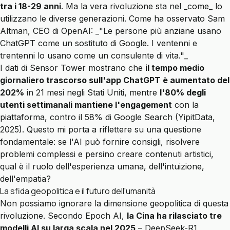
tra i 18-29 anni
. Ma la vera rivoluzione sta nel _come_ lo
utilizzano le diverse generazioni. Come ha osservato Sam
Altman, CEO di OpenAI: _"Le persone più anziane usano
ChatGPT come un sostituto di Google. I ventenni e
trentenni lo usano come un consulente di vita."_
I dati di Sensor Tower mostrano che
il tempo medio
giornaliero trascorso sull'app ChatGPT è aumentato del
202%
in 21 mesi negli Stati Uniti, mentre
l'80% degli
utenti settimanali mantiene l'engagement
con la
piattaforma, contro il 58% di Google Search (YipitData,
2025). Questo mi porta a riflettere su una questione
fondamentale: se l'AI può fornire consigli, risolvere
problemi complessi e persino creare contenuti artistici,
qual è il ruolo dell'esperienza umana, dell'intuizione,
dell'empatia?
La sfida geopolitica e il futuro dell'umanità
Non possiamo ignorare la dimensione geopolitica di questa
rivoluzione. Secondo Epoch AI,
la Cina ha rilasciato tre
modelli AI su larga scala nel 2025
– DeepSeek-R1,