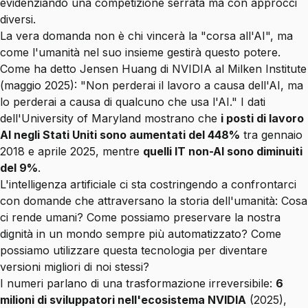
evidenziando una competizione serrata ma con approcci
diversi.
La vera domanda non è chi vincerà la "corsa all'AI", ma
come l'umanità nel suo insieme gestirà questo potere.
Come ha detto Jensen Huang di NVIDIA al Milken Institute
(maggio 2025): "Non perderai il lavoro a causa dell'AI, ma
lo perderai a causa di qualcuno che usa l'AI." I dati
dell'University of Maryland mostrano che
i posti di lavoro
AI negli Stati Uniti sono aumentati del 448%
tra gennaio
2018 e aprile 2025, mentre
quelli IT non-AI sono diminuiti
del 9%
.
L'intelligenza artificiale ci sta costringendo a confrontarci
con domande che attraversano la storia dell'umanità: Cosa
ci rende umani? Come possiamo preservare la nostra
dignità in un mondo sempre più automatizzato? Come
possiamo utilizzare questa tecnologia per diventare
versioni migliori di noi stessi?
I numeri parlano di una trasformazione irreversibile:
6
milioni di sviluppatori nell'ecosistema NVIDIA
(2025),