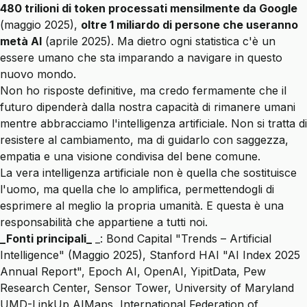
480 trilioni di token processati mensilmente da Google
(maggio 2025),
oltre 1 miliardo di persone che useranno
metà AI
(aprile 2025). Ma dietro ogni statistica c'è un
essere umano che sta imparando a navigare in questo
nuovo mondo.
Non ho risposte definitive, ma credo fermamente che il
futuro dipenderà dalla nostra capacità di rimanere umani
mentre abbracciamo l'intelligenza artificiale. Non si tratta di
resistere al cambiamento, ma di guidarlo con saggezza,
empatia e una visione condivisa del bene comune.
La vera intelligenza artificiale non è quella che sostituisce
l'uomo
, ma quella che lo amplifica, permettendogli di
esprimere al meglio la propria umanità. E questa è una
responsabilità che appartiene a tutti noi.
_Fonti principali_
_: Bond Capital "Trends – Artificial
Intelligence" (Maggio 2025), Stanford HAI "AI Index 2025
Annual Report", Epoch AI, OpenAI, YipitData, Pew
Research Center, Sensor Tower, University of Maryland
UMD-LinkUp AIMaps, International Federation of