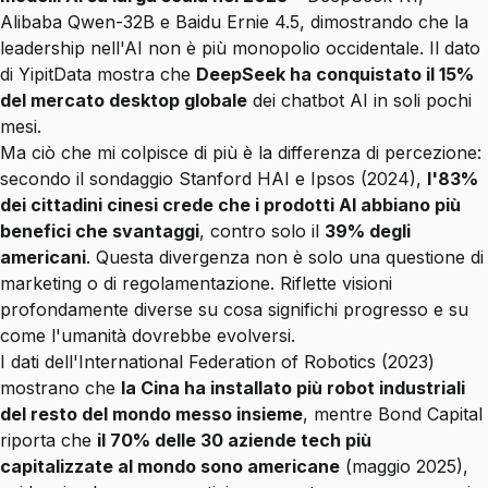
Alibaba Qwen-32B e Baidu Ernie 4.5, dimostrando che la
leadership nell'AI non è più monopolio occidentale. Il dato
di YipitData mostra che
DeepSeek ha conquistato il 15%
del mercato desktop globale
dei chatbot AI in soli pochi
mesi.
Ma ciò che mi colpisce di più è la differenza di percezione:
secondo il sondaggio Stanford HAI e Ipsos (2024),
l'83%
dei cittadini cinesi crede che i prodotti AI abbiano più
benefici che svantaggi
, contro solo il
39% degli
americani
. Questa divergenza non è solo una questione di
marketing o di regolamentazione. Riflette visioni
profondamente diverse su cosa significhi progresso e su
come l'umanità dovrebbe evolversi.
I dati dell'International Federation of Robotics (2023)
mostrano che
la Cina ha installato più robot industriali
del resto del mondo messo insieme
, mentre Bond Capital
riporta che
il 70% delle 30 aziende tech più
capitalizzate al mondo sono americane
(maggio 2025),