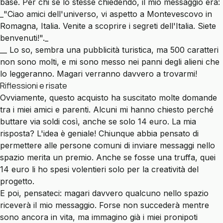
base. Per chi se lo stesse chiedendo, il mio messaggio era:
_"Ciao amici dell'universo, vi aspetto a Montevescovo in
Romagna, Italia. Venite a scoprire i segreti dell'Italia. Siete
benvenuti!"._
_‍_ Lo so, sembra una pubblicità turistica, ma 500 caratteri
non sono molti, e mi sono messo nei panni degli alieni che
lo leggeranno. Magari verranno davvero a trovarmi!
Riflessioni e risate
Ovviamente, questo acquisto ha suscitato molte domande
tra i miei amici e parenti. Alcuni mi hanno chiesto perché
buttare via soldi così, anche se solo 14 euro. La mia
risposta? L'idea è geniale! Chiunque abbia pensato di
permettere alle persone comuni di inviare messaggi nello
spazio merita un premio. Anche se fosse una truffa, quei
14 euro li ho spesi volentieri solo per la creatività del
progetto.
E poi, pensateci: magari davvero qualcuno nello spazio
riceverà il mio messaggio. Forse non succederà mentre
sono ancora in vita, ma immagino già i miei pronipoti